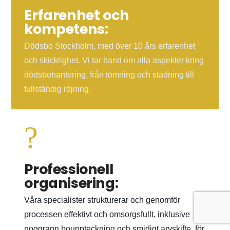
Erfarenhet och
kompetens:
Dödsbo Stockholm, med över 10 års erfarenhet
och skicklighet. Vi tar hand om alla aspekter kring
dödsbohantering, från tömning och städning till
fullständig röjning.
?
Professionell
organisering:
Våra specialister strukturerar och genomför
processen effektivt och omsorgsfullt, inklusive
noggrann bouppteckning och smidigt arvskifte, för