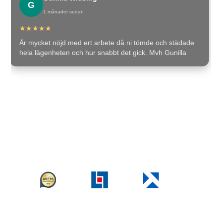
E
ånader sedan
1 mån
★
★
★
★
★
 nöjd med ert arbete då ni tömde och städade
Sjukt bra se
heten och hur snabbt det gick. Mvh Gunilla
rekommendera