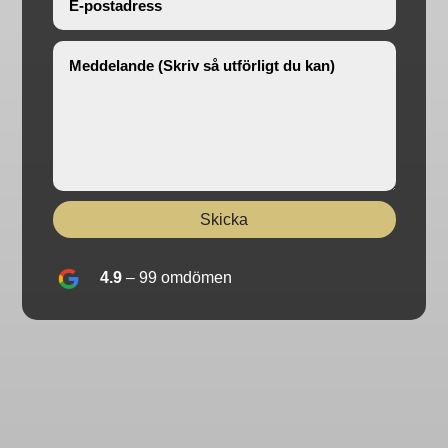
Skicka
4.9
– 99
omdömen