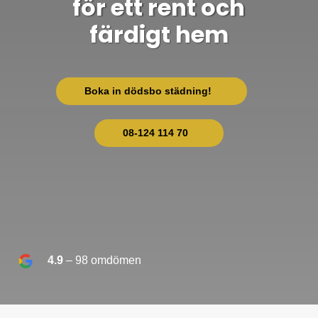
för ett rent och
färdigt hem
Boka in dödsbo städning!
08-124 114 70
4.9
– 98
omdömen