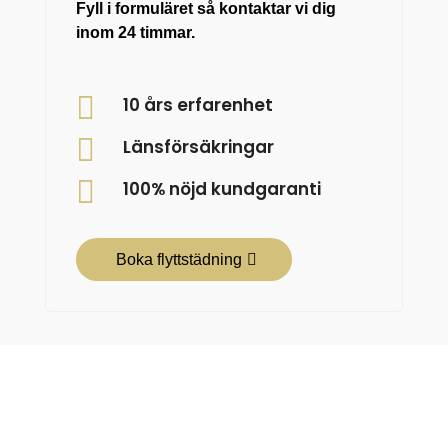
Fyll i formuläret så kontaktar vi dig
inom 24 timmar.

10 års erfarenhet

Länsförsäkringar

100% nöjd kundgaranti
Boka flyttstädning