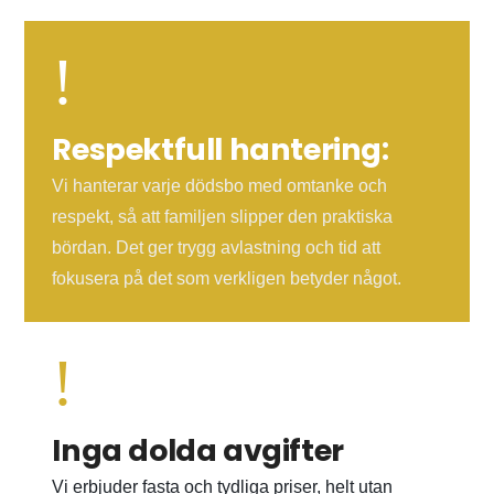
!
Respektfull hantering:
Vi hanterar varje dödsbo med omtanke och
respekt, så att familjen slipper den praktiska
bördan. Det ger trygg avlastning och tid att
fokusera på det som verkligen betyder något.
!
Inga dolda avgifter
Vi erbjuder fasta och tydliga priser, helt utan