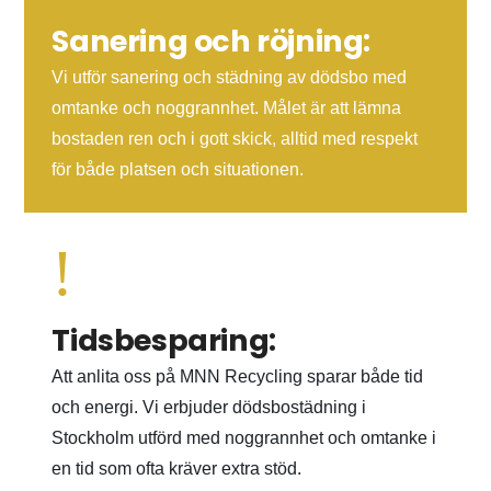
Sanering och röjning:
Vi utför sanering och städning av dödsbo med
omtanke och noggrannhet. Målet är att lämna
bostaden ren och i gott skick, alltid med respekt
för både platsen och situationen.
!
Tidsbesparing:
Att anlita oss på MNN Recycling sparar både tid
och energi. Vi erbjuder dödsbostädning i
Stockholm utförd med noggrannhet och omtanke i
en tid som ofta kräver extra stöd.