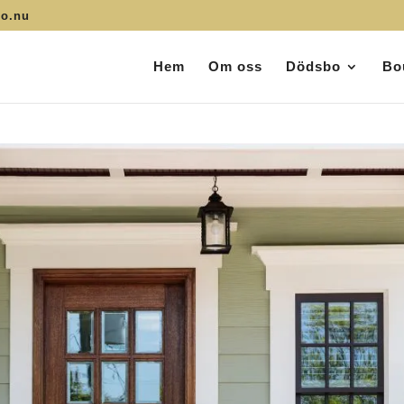
bo.nu
Hem
Om oss
Dödsbo
Bo