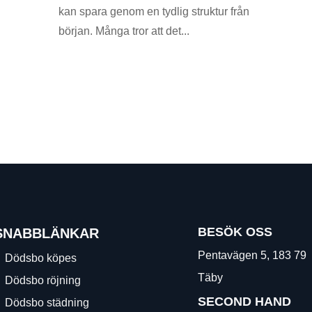
kan spara genom en tydlig struktur från
början. Många tror att det...
BESÖK OSS
SNABBLÄNKAR
Pentavägen 5, 183 79
Dödsbo köpes
Täby
Dödsbo röjning
SECOND HAND
Dödsbo städning