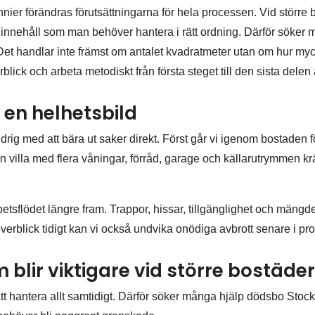
ier förändras förutsättningarna för hela processen. Vid större bos
innehåll som man behöver hantera i rätt ordning. Därför söker
 Det handlar inte främst om antalet kvadratmeter utan om hur 
verblick och arbeta metodiskt från första steget till den sista dele
 en helhetsbild
ldrig med att bära ut saker direkt. Först går vi igenom bostaden fö
 villa med flera våningar, förråd, garage och källarutrymmen k
etsflödet längre fram. Trappor, hissar, tillgänglighet och mängde
överblick tidigt kan vi också undvika onödiga avbrott senare i p
blir viktigare vid större bostäde
tt hantera allt samtidigt. Därför söker många hjälp dödsbo Stoc