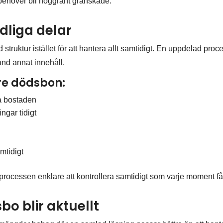
behöver bli noggrant granskade.
ydliga delar
struktur istället för att hantera allt samtidigt. En uppdelad proce
land annat innehåll.
rre dödsbon:
la bostaden
ngar tidigt
amtidigt
a processen enklare att kontrollera samtidigt som varje moment får 
o blir aktuellt