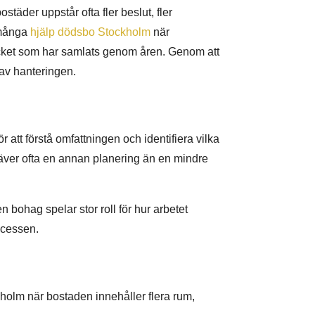
täder uppstår ofta fler beslut, fler
 många
hjälp dödsbo Stockholm
när
mycket som har samlats genom åren. Genom att
n av hanteringen.
r att förstå omfattningen och identifiera vilka
räver ofta en annan planering än en mindre
n bohag spelar stor roll för hur arbetet
rocessen.
r
kholm när bostaden innehåller flera rum,