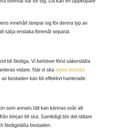
era föremål var för sig. Då kan en uppköpare
ens innehåll lämpar sig för denna typ av
att sälja enstaka föremål separat.
 bli färdiga. Vi behöver först säkerställa
hanteras vidare. När vi ska
städa dödsbo
ar av bostaden kan bli effektivt hanterade.
on som annars lätt kan kännas svår att
n början till slut. Samtidigt blir det lättare
h färdigställa bostaden.