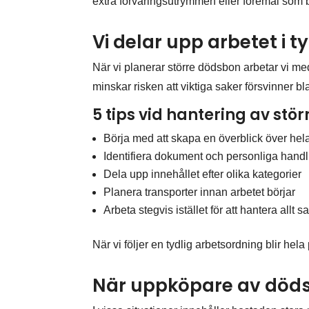
extra förvaringsutrymmen eller föremål som 
Vi delar upp arbetet i t
När vi planerar större dödsbon arbetar vi med 
minskar risken att viktiga saker försvinner b
5 tips vid hantering av stö
Börja med att skapa en överblick över he
Identifiera dokument och personliga handli
Dela upp innehållet efter olika kategorier
Planera transporter innan arbetet börjar
Arbeta stegvis istället för att hantera allt s
När vi följer en tydlig arbetsordning blir hel
När uppköpare av dödsb