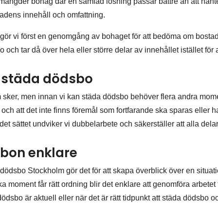
a mängder bohag där en samlad lösning passar bättre än att hant
tadens innehåll och omfattning.
gör vi först en genomgång av bohaget för att bedöma om bostad
ch tar då över hela eller större delar av innehållet istället för 
ka städa dödsbo
 sker, men innan vi kan städa dödsbo behöver flera andra moment
r och att det inte finns föremål som fortfarande ska sparas eller 
å det sättet undviker vi dubbelarbete och säkerställer att alla del
sbon enklare
dsbo Stockholm gör det för att skapa överblick över en situati
 moment får rätt ordning blir det enklare att genomföra arbetet frå
sbo är aktuell eller när det är rätt tidpunkt att städa dödsbo oc